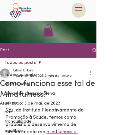
Post
Todos os posts
Lilian Urbini
Todos os posts
1 de mai. de 2023
2 min de leitura
Como funciona esse tal de
mindfulness
Mindfulness?
pilulas de atenção plena
calma
Atualizado:
3 de mai. de 2023
Nós, do Instituto Plenativamente de 
paz
Promoção à Saúde, temos como 
tranquilidade
propósito o desenvolvimento de 
equilíbrio
conhecimento em 
mindfulness e 