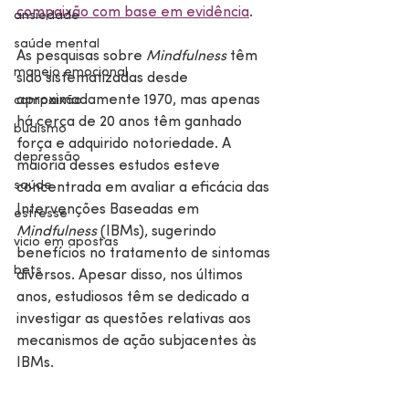
compaixão com base em evidência
. 
ansiedade
saúde mental
As pesquisas sobre 
Mindfulness
 têm 
manejo emocional
sido sistematizadas desde 
aproximadamente 1970, mas apenas 
compaixão
há cerca de 20 anos têm ganhado 
budismo
força e adquirido notoriedade. A 
depressão
maioria desses estudos esteve 
saúde
concentrada em avaliar a eficácia das 
Intervenções Baseadas em 
estresse
Mindfulness
 (IBMs), sugerindo 
vicio em apostas
benefícios no tratamento de sintomas 
bets
diversos. Apesar disso, nos últimos 
anos, estudiosos têm se dedicado a 
investigar as questões relativas aos 
mecanismos de ação subjacentes às 
IBMs. 