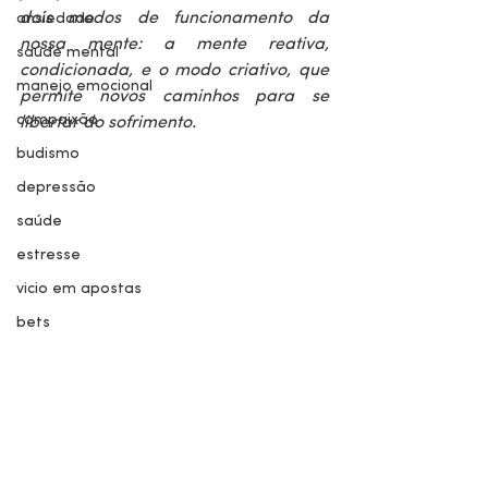
dois modos de funcionamento da 
ansiedade
nossa mente: a mente reativa, 
saúde mental
condicionada, e o modo criativo, que 
manejo emocional
permite novos caminhos para se 
compaixão
libertar do sofrimento.
budismo
depressão
saúde
estresse
vicio em apostas
bets