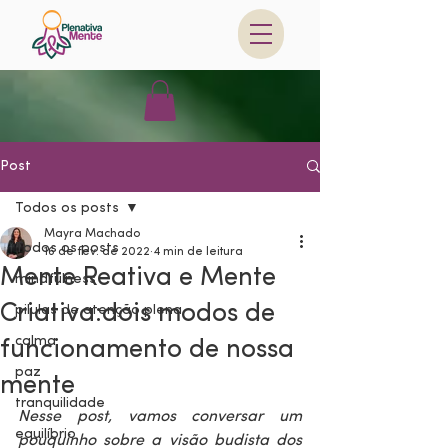
Post
Todos os posts
Mayra Machado
Todos os posts
16 de fev. de 2022
4 min de leitura
Mente Reativa e Mente
mindfulness
Criativa:dois modos de
pilulas de atenção plena
calma
funcionamento de nossa
paz
mente
tranquilidade
Nesse post, vamos conversar um 
equilíbrio
pouquinho sobre a visão budista dos 