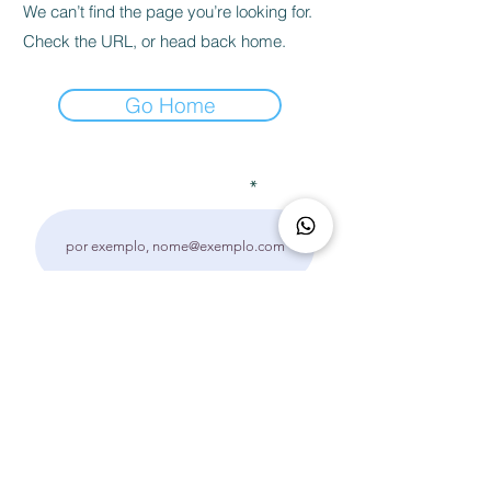
We can’t find the page you’re looking for.
Check the URL, or head back home.
Go Home
Receba novidades
Inscrever
INSTITUTO PLENATIVAMENTE E COMUNICAÇÃO
PLENA
Rua Visconde de Guarapuava, 4628, sala 906, Ala
Office - Batel - Curitiba, PR
CNPJ:
48.706.321
/0001-32
(41) 99286-3134
|
(11) 95275-0410