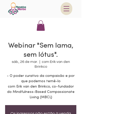
Webinar "Sem lama,
sem lótus".
sáb., 26 de mar.
  |  
com Erik van den
Brinkco
- O poder curativo da compaixão e por
que podemos temê-lo
com Erik van den Brinkco, co-fundador
do Mindfulness-Based Compassionate
Living (MBCL)
Os ingressos não estão à venda