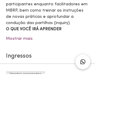
participantes enquanto facilitadores em 
MBRP, bem como treinar as instruções 
de novas práticas e aprofundar a 
condução das partilhas (inquiry).
O QUE VOCÊ IRÁ APRENDER
Mostrar mais
Ingressos
Vendas encerradas
Tipo de ingresso
MÓDULO 3
Mais informações
Preço
R$ 2.000,00