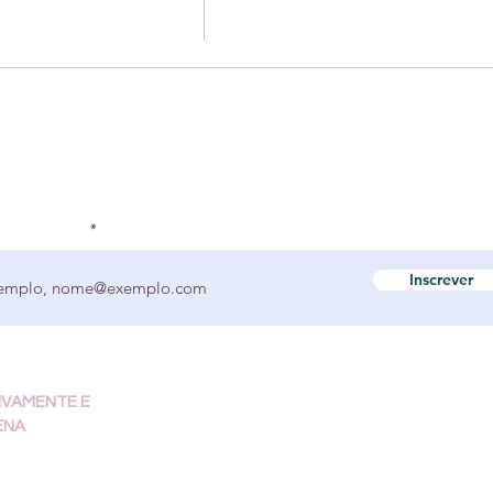
a novidades
Inscrever
Políticas de
IVAMENTE E
cancelamento e
ENA
reembolso
arapuava, 4628,
 Batel - Curitiba, PR
Contato