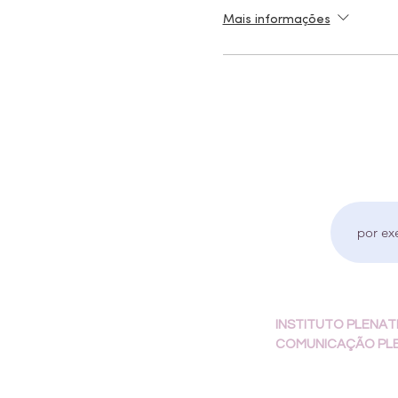
Mais informações
Receb
INSTITUTO PLENAT
COMUNICAÇÃO PL
Rua Visconde de Gu
sala 906, Ala Office -