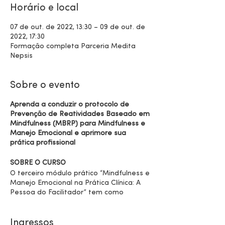
Horário e local
07 de out. de 2022, 13:30 – 09 de out. de
2022, 17:30
Formação completa Parceria Medita
Nepsis
Sobre o evento
Aprenda a conduzir o protocolo de
Prevenção de Reatividades Baseado em
Mindfulness (MBRP) para Mindfulness e
Manejo Emocional e aprimore sua
prática profissional
SOBRE O CURSO
​O terceiro módulo prático “Mindfulness e
Manejo Emocional na Prática Clínica: A
Pessoa do Facilitador” tem como
objetivo refletir e aprofundar as práticas
pessoais dos alunos dentro do protocolo
MBRP e como isso pode influenciar a
Ingressos