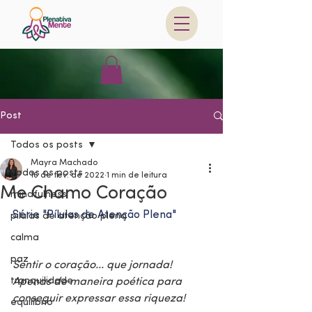
Post
Todos os posts
Mayra Machado
Todos os posts
16 de fev. de 2022
1 min de leitura
Me Chamo Coração
mindfulness
Série "Pílulas de Atenção Plena"
pilulas de atenção plena
calma
paz
Sentir o coração... que jornada! 
tranquilidade
Apenas de maneira poética para 
conseguir expressar essa riqueza!
equilíbrio